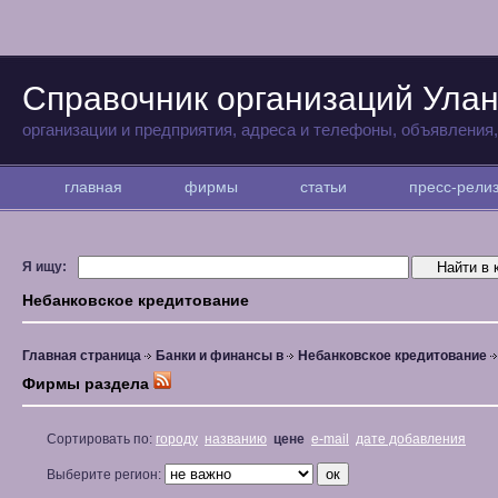
Справочник организаций Улан
организации и предприятия, адреса и телефоны, объявления
главная
фирмы
статьи
пресс-рел
Я ищу:
Небанковское кредитование
Главная страница
Банки и финансы в
Небанковское кредитование
Фирмы раздела
Сортировать по:
городу
названию
цене
e-mail
дате добавления
Выберите регион: