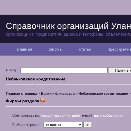
Справочник организаций Улан
организации и предприятия, адреса и телефоны, объявления
главная
фирмы
статьи
пресс-рел
Я ищу:
Небанковское кредитование
Главная страница
Банки и финансы в
Небанковское кредитование
Фирмы раздела
Сортировать по:
городу
названию
цене
e-mail
дате добавления
Выберите регион: