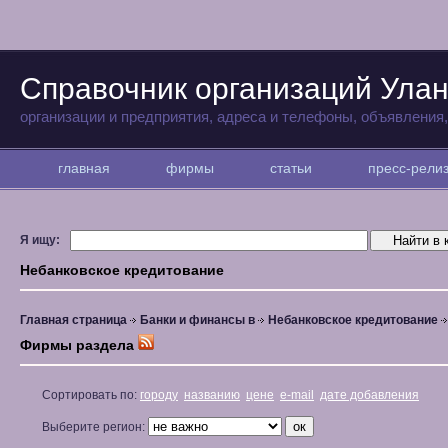
Справочник организаций Улан
организации и предприятия, адреса и телефоны, объявления
главная
фирмы
статьи
пресс-рел
Я ищу:
Небанковское кредитование
Главная страница
Банки и финансы в
Небанковское кредитование
Фирмы раздела
Сортировать по:
городу
названию
цене
e-mail
дате добавления
Выберите регион: