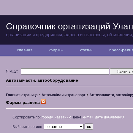
Справочник организаций Улан
организации и предприятия, адреса и телефоны, объявления
главная
фирмы
статьи
пресс-рел
Я ищу:
Автозапчасти, автооборудование
Главная страница
Автомобили и транспорт
Автозапчасти, автообо
Фирмы раздела
Сортировать по:
городу
названию
цене
e-mail
дате добавления
Выберите регион: