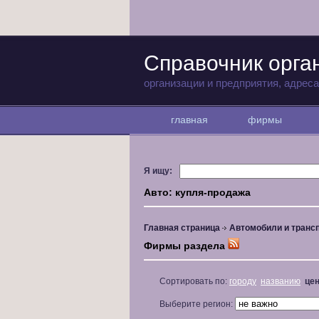
Справочник орга
организации и предприятия, адрес
главная
фирмы
Я ищу:
Авто: купля-продажа
Главная страница
Автомобили и транс
Фирмы раздела
Сортировать по:
городу
названию
це
Выберите регион: