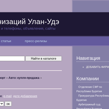
низаций Улан-Удэ
а и телефоны, объявления, сайты
статьи
пресс-релизы
Навигация
ДОБАВИТЬ ФИРМ
Компании
порт
Авто: купля-продажа
Отделение СФР по
Республике Бурятия
Прокуратура Республик
не
e-mail
дате добавления
Бурятия
Арбитражный суд
Республики Бурятия