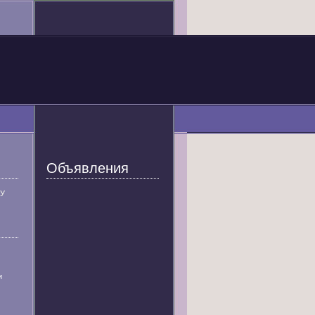
Объявления
У
и