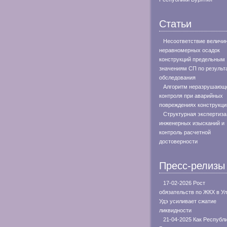
Статьи
Несоответствие величи
неравномерных осадок
конструкций предельным
значениям СП по результ
обследования
Алгоритм неразрушающ
контроля при аварийных
повреждениях конструкци
Структурная экспертиза
инженерных изысканий и
контроль расчетной
достоверности
Пресс-релизы
17-02-2026 Рост
обязательств по ЖКХ в Ул
Удэ усиливает сжатие
ликвидности
21-04-2025 Как Республ