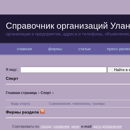
Справочник организаций Улан
организации и предприятия, адреса и телефоны, объявления
главная
фирмы
статьи
пресс-рел
Я ищу:
Спорт
Главная страница
Спорт
Виды спорта
Соревнования, чемпионаты, турниры
Фирмы раздела
Сортировать по:
городу
названию
цене
e-mail
дате добавления