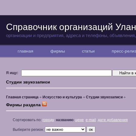
Справочник организаций Улан
организации и предприятия, адреса и телефоны, объявления
главная
фирмы
статьи
пресс-рел
Я ищу:
Студии звукозаписи
Главная страница
Искусство и культура
Студии звукозаписи
Фирмы раздела
Сортировать по:
городу
названию
цене
e-mail
дате добавления
Выберите регион: