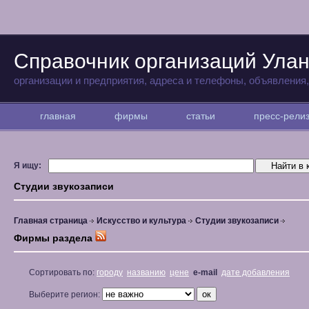
Справочник организаций Улан
организации и предприятия, адреса и телефоны, объявления
главная
фирмы
статьи
пресс-рел
Я ищу:
Студии звукозаписи
Главная страница
Искусство и культура
Студии звукозаписи
Фирмы раздела
Сортировать по:
городу
названию
цене
e-mail
дате добавления
Выберите регион: