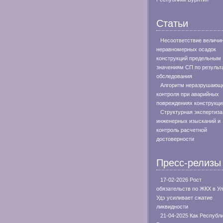
Статьи
Несоответствие величи
неравномерных осадок
конструкций предельным
значениям СП по результ
обследования
Алгоритм неразрушающ
контроля при аварийных
повреждениях конструкци
Структурная экспертиза
инженерных изысканий и
контроль расчетной
достоверности
Пресс-релизы
17-02-2026 Рост
обязательств по ЖКХ в Ул
Удэ усиливает сжатие
ликвидности
21-04-2025 Как Республ