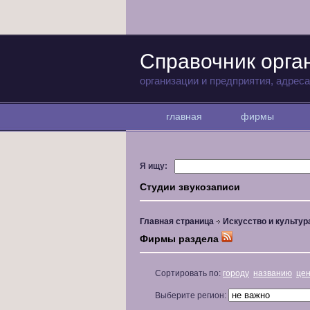
Справочник орга
организации и предприятия, адрес
главная
фирмы
Я ищу:
Студии звукозаписи
Главная страница
Искусство и культур
Фирмы раздела
Сортировать по:
городу
названию
це
Выберите регион: