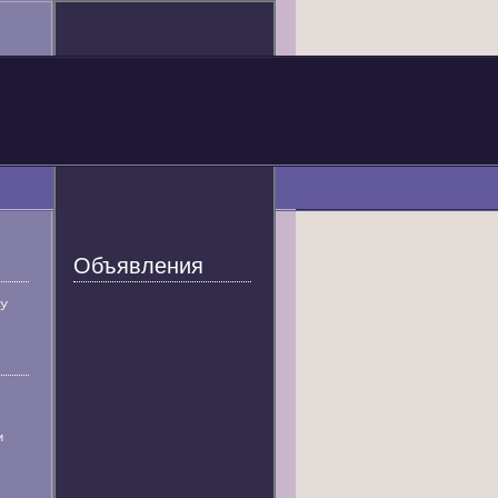
Объявления
У
и