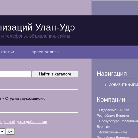
низаций Улан-Удэ
а и телефоны, объявления, сайты
статьи
пресс-релизы
Навигация
ДОБАВИТЬ ФИРМ
Компании
а
Студии звукозаписи
Отделение СФР по
Республике Бурятия
Прокуратура Республик
не
e-mail
дате добавления
Бурятия
Арбитражный суд
Республики Бурятия