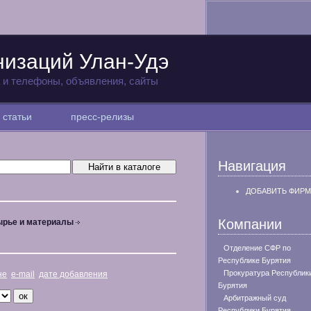
низаций Улан-Удэ
а и телефоны, объявления, сайты
статьи
пресс-релизы
Навигация
ДОБАВИТЬ ФИРМ
Компании
рье и материалы
Отделение СФР по
Республике Бурятия
Прокуратура Республик
не
e-mail
дате добавления
Бурятия
Арбитражный суд
Республики Бурятия