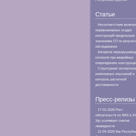
Статьи
Несоответствие величи
неравномерных осадок
конструкций предельным
значениям СП по результ
обследования
Алгоритм неразрушающ
контроля при аварийных
повреждениях конструкци
Структурная экспертиза
инженерных изысканий и
контроль расчетной
достоверности
Пресс-релизы
17-02-2026 Рост
обязательств по ЖКХ в Ул
Удэ усиливает сжатие
ликвидности
21-04-2025 Как Республ