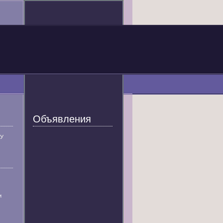
Объявления
У
и