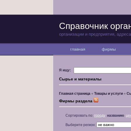
Справочник орга
организации и предприятия, адрес
главная
фирмы
Я ищу:
Сырье и материалы
Главная страница
Товары и услуги
Сы
Фирмы раздела
Сортировать по:
городу
названию
це
Выберите регион: