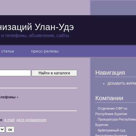
низаций Улан-Удэ
а и телефоны, объявления, сайты
статьи
пресс-релизы
Навигация
ДОБАВИТЬ ФИРМ
Компании
телефоны
Отделение СФР по
Республике Бурятия
Прокуратура Республик
не
e-mail
дате добавления
Бурятия
Арбитражный суд
Республики Бурятия