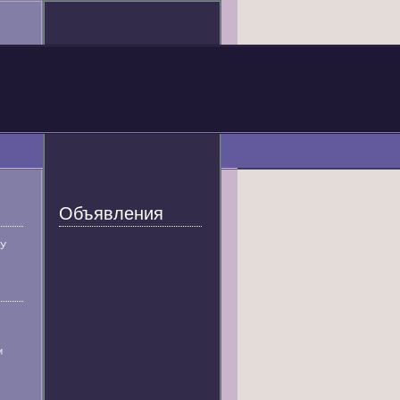
Объявления
У
и