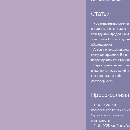
Статьи
Несоответствие величи
неравномерных осадок
конструкций предельным
значениям СП по результ
обследования
Алгоритм неразрушающ
контроля при аварийных
повреждениях конструкци
Структурная экспертиза
инженерных изысканий и
контроль расчетной
достоверности
Пресс-релизы
17-02-2026 Рост
обязательств по ЖКХ в Ул
Удэ усиливает сжатие
ликвидности
21-04-2025 Как Республ