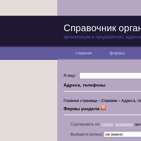
Справочник орга
организации и предприятия, адрес
главная
фирмы
Я ищу:
Адреса, телефоны
Главная страница
Справки
Адреса, 
Фирмы раздела
Сортировать по:
городу
названию
це
Выберите регион: