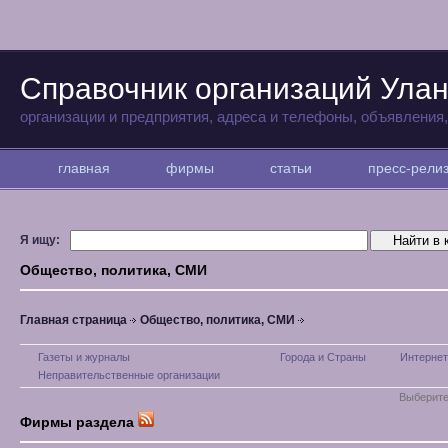
Справочник организаций Улан
организации и предприятия, адреса и телефоны, объявления
главная
фирмы
статьи
пресс-рел
Я ищу:
Общество, политика, СМИ
Главная страница
Общество, политика, СМИ
Газеты и журналы
Города и Страны
Интернет
Неправительственные организации
Выберите
Фирмы раздела